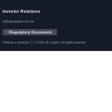
Investor Relations
ir@ebcapital.com.br
Regulatory Documents
Políticas e diretrizes
© 2026 eB, Capital. All rights reserved
Documentos Eb Capital
Política de Privacidade
Política de Gestão de Riscos
Política de Voto
Política de Rateio e Divisão de Oportunidades
Política de Negociações Pessoais e da Gestora
Política de Segurança da Informação e Cibernética