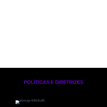
Política de PLD
Política de Voto
Política de Rateio e Divisão de Oportunidades
Política de Investimentos Pessoais
Política de Gestão de Risco – EB Crédito
Manual de Compliance e Controle Internos
Formulário de Referência 2025
Código de Ética
POLÍTICAS E DIRETRIZES