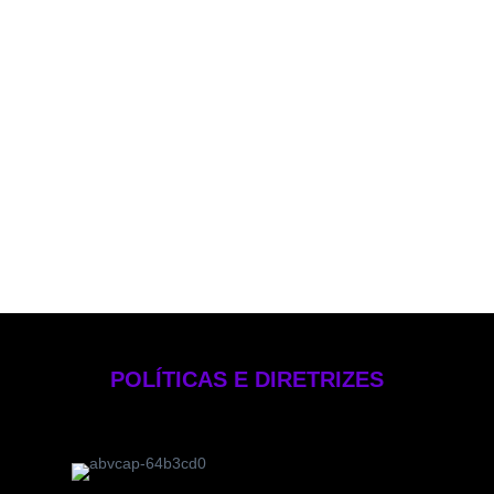
Política de PLD
Política de Voto
Política de Rateio e Divisão de Oportunidades
Política de Investimentos Pessoais
Política de Gestão de Risco – EB Crédito
Manual de Compliance e Controle Internos
Formulário de Referência 2025
Código de Ética
POLÍTICAS E DIRETRIZES