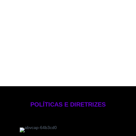
Política de PLD
Política de Voto
Política de Rateio e Divisão de Oportunidades
Política de Investimentos Pessoais
Política de Gestão de Risco – EB Crédito
Manual de Compliance e Controle Internos
Formulário de Referência 2025
Código de Ética
POLÍTICAS E DIRETRIZES