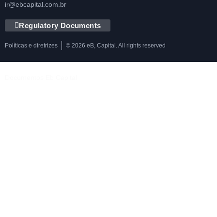
ir@ebcapital.com.br
Regulatory Documents
Políticas e diretrizes
© 2026 eB, Capital. All rights reserved
Documentos Eb Capital
Política de Privacidade
Política de Gestão de Riscos
Política de Voto
Política de Rateio e Divisão de Oportunidades
Política de Negociações Pessoais e da Gestora
Política de Segurança da Informação e Cibernética
Código de Ética e Conduta
Manual de Compliance