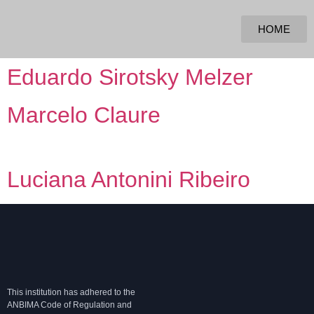
HOME
Eduardo Sirotsky Melzer
Marcelo Claure
Luciana Antonini Ribeiro
This institution has adhered to the
ANBIMA Code of Regulation and