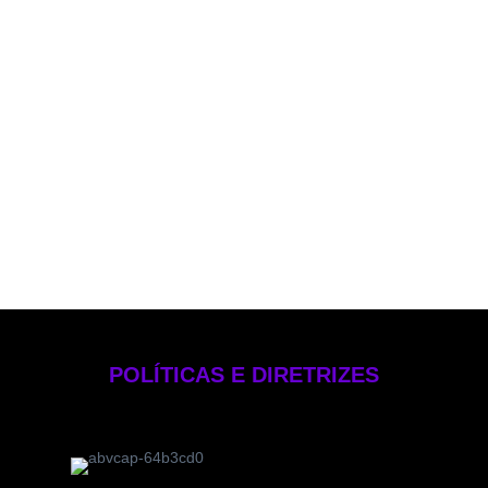
Política de PLD
Política de Voto
Política de Rateio e Divisão de Oportunidades
Política de Investimentos Pessoais
Política de Gestão de Risco – EB Crédito
Manual de Compliance e Controle Internos
Formulário de Referência 2025
Código de Ética
POLÍTICAS E DIRETRIZES