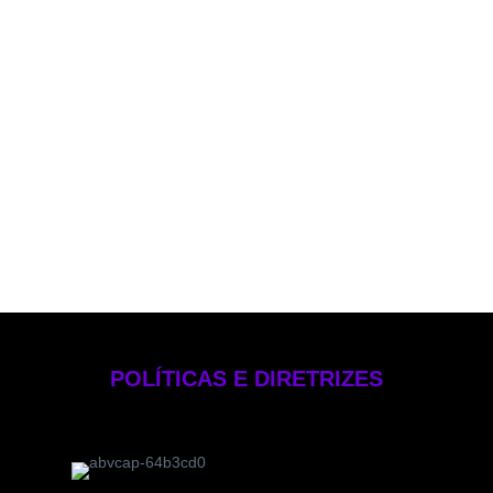
Política de PLD
Política de Voto
Política de Rateio e Divisão de Oportunidades
Política de Investimentos Pessoais
Política de Gestão de Risco – EB Crédito
Manual de Compliance e Controle Internos
Formulário de Referência 2025
Código de Ética
POLÍTICAS E DIRETRIZES