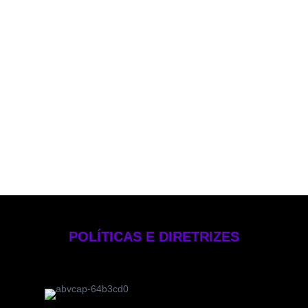
Política de PLD
Política de Voto
Política de Rateio e Divisão de Oportunidades
Política de Investimentos Pessoais
Política de Gestão de Risco – EB Crédito
Manual de Compliance e Controle Internos
Formulário de Referência 2025
Código de Ética
POLÍTICAS E DIRETRIZES