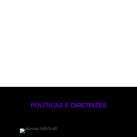
Política de PLD
Política de Voto
Política de Rateio e Divisão de Oportunidades
Política de Investimentos Pessoais
Política de Gestão de Risco – EB Crédito
Manual de Compliance e Controle Internos
Formulário de Referência 2025
Código de Ética
POLÍTICAS E DIRETRIZES