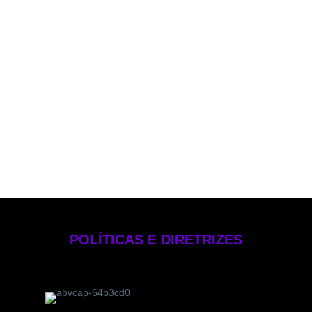
Política de PLD
Política de Voto
Política de Rateio e Divisão de Oportunidades
Política de Investimentos Pessoais
Política de Gestão de Risco – EB Crédito
Manual de Compliance e Controle Internos
Formulário de Referência 2025
Código de Ética
POLÍTICAS E DIRETRIZES